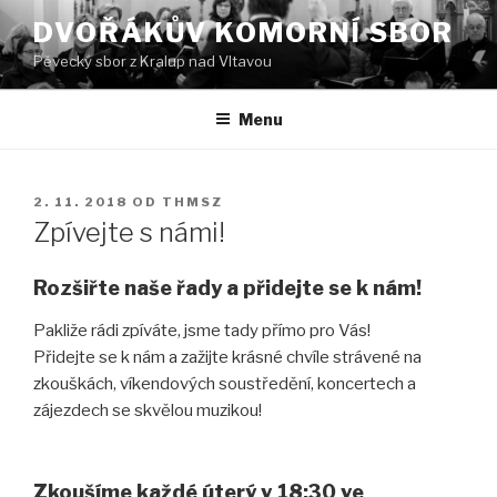
Přejít
DVOŘÁKŮV KOMORNÍ SBOR
k
Pěvecký sbor z Kralup nad Vltavou
obsahu
webu
Menu
PUBLIKOVÁNO
2. 11. 2018
OD
THMSZ
Zpívejte s námi!
Rozšiřte naše řady a přidejte se k nám!
Pakliže rádi zpíváte, jsme tady přímo pro Vás!
Přidejte se k nám a zažijte krásné chvíle strávené na
zkouškách, víkendových soustředění, koncertech a
zájezdech se skvělou muzikou!
Zkoušíme každé úterý v 18:30 ve