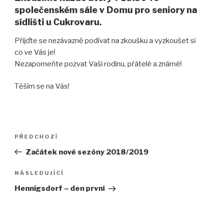
společenském sále v Domu pro seniory na
sídlišti u Cukrovaru.
Přijďte se nezávazně podívat na zkoušku a vyzkoušet si
co ve Vás je!
Nezapomeňte pozvat Vaši rodinu, přátelé a známé!
Těším se na Vás!
Navigace
PŘEDCHOZÍ
Předchozí
pro
příspěvek
Začátek nové sezóny 2018/2019
příspěvek
NÁSLEDUJÍCÍ
Následující
příspěvek
Hennigsdorf – den první