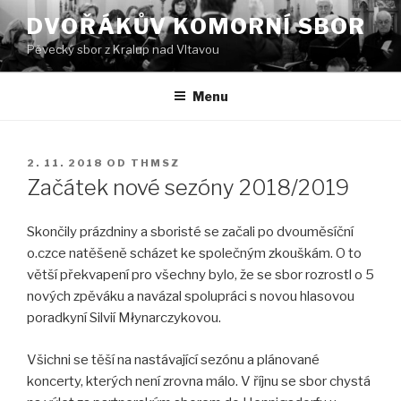
Přejít
DVOŘÁKŮV KOMORNÍ SBOR
k
Pěvecký sbor z Kralup nad Vltavou
obsahu
webu
Menu
PUBLIKOVÁNO
2. 11. 2018
OD
THMSZ
Začátek nové sezóny 2018/2019
Skončily prázdniny a sboristé se začali po dvouměsíční
o.czce natěšeně scházet ke společným zkouškám. O to
větší překvapení pro všechny bylo, že se sbor rozrostl o 5
nových zpěváku a navázal spolupráci s novou hlasovou
poradkyní Silvií Młynarczykovou.
Všichni se těší na nastávající sezónu a plánované
koncerty, kterých není zrovna málo. V říjnu se sbor chystá