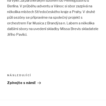
na výlet za partnerským sborem do Hennigsdorfu u
Berlína. V průběhu adventu a Vánoc si sbor zazpívá na
několika místech Středočeského kraje a Prahy. V druhé
půli sezóny se připravíme na společný projekt s
orchestrem Far Musica z Brandýsa n. Labem a několika
dalšími sbory na uvedení skladby Missa Brevis skladatele
Jiřího Pavlici.
Navigace
pro
NÁSLEDUJÍCÍ
Následující
příspěvek
příspěvek
Zpívejte s námi!